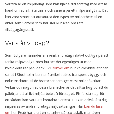
Sortera är ett miljöbolag som kan hjälpa ditt företag med att ta
hand om avfall, återvinna och sanera på ett miljövänligt vis. Det
kan vara smart att outsourca den typen av miljöarbete till en
aktör som Sortera som har stor kunskap om rätt
tillvägagångssätt.
Var står vi idag?
Som tidigare nämndes är svenska företag relativt duktiga på att
tänka miljövänligt, men hur ser det egentligen ut med
koldioxidutsläppen idag? SVT
skriver om
hur koldioxidsituationen
ser ut i Stockholm just nu. I artikeln utses transport-, bygg, och
industrisektorn till de branscher som ger mest miljöpåverkan.
Verkar du i någon av dessa branscher är det alltså hög tid att du
påbörjar ett aktivt miljöarbete på företaget. Ett första steg för
ett sådant kan vara att kontakta Sortera. Du kan också låta dig
inspireras av andra företags miljösatsningar. Här
kan du läsa
om
hur Peab har gjort en satsning på eco-asfalt, men även