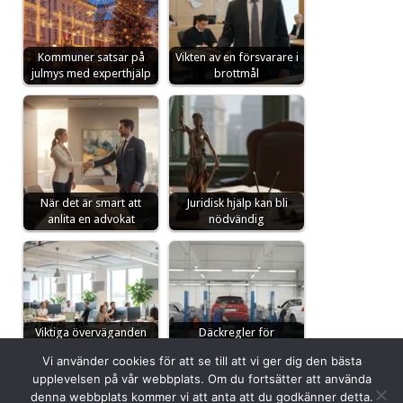
Kommuner satsar på
Vikten av en försvarare i
julmys med experthjälp
brottmål
När det är smart att
Juridisk hjälp kan bli
anlita en advokat
nödvändig
Viktiga överväganden
Däckregler för
när IT-företag väljer
sommaren och att välja
Vi använder cookies för att se till att vi ger dig den bästa
lokal
rätt
upplevelsen på vår webbplats. Om du fortsätter att använda
denna webbplats kommer vi att anta att du godkänner detta.