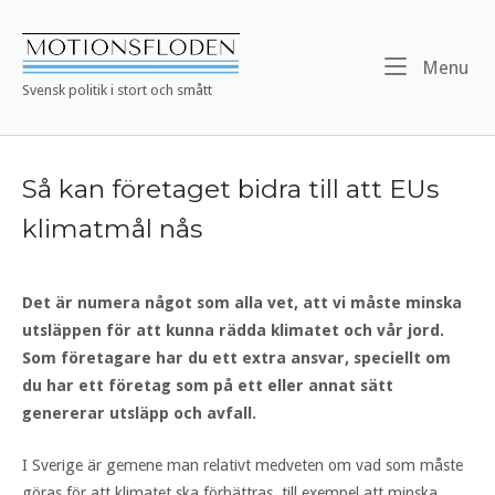
Skip
to
Home
content
Me
Menu
Svensk politik i stort och smått
Så kan företaget bidra till att EUs
klimatmål nås
Det är numera något som alla vet, att vi måste minska
utsläppen för att kunna rädda klimatet och vår jord.
Som företagare har du ett extra ansvar, speciellt om
du har ett företag som på ett eller annat sätt
genererar utsläpp och avfall.
I Sverige är gemene man relativt medveten om vad som måste
göras för att klimatet ska förbättras, till exempel att minska