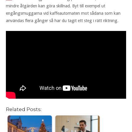
mindre åtgärden kan göra skillnad. Byt till exempel ut
engångsmuggarna vid kaffeautomaten mot sådana som kan
användas flera gånger så har du tagit ett steg i rätt riktning.
Related Posts: