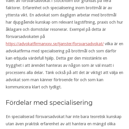
Valet av försvarsadvokat i Stockholm bör grundas på flera
faktorer. Erfarenhet och specialisering inom brottmål är av
yttersta vikt. En advokat som dagligen arbetar med brottmål
har djupgående kunskap om relevant lagstiftning, praxis och hur
åklagare och domstolar resonerar. Exempel på detta är
försvarsadvokaten på
https://advokatfirmanxxv.se/tjanster/forsvarsadvokat/
vilka är en
advokatfirma med specialisering på brottmål och som därför
kan erbjuda värdefull hjälp. Detta ger den misstänkte en
trygghet i att ärendet hanteras av någon som är väl insatt i
processens alla delar. Tänk också på att det är viktigt att välja en
advokat som man känner förtroende för och som kan
kommunicera klart och tydligt.
Fördelar med specialisering
En specialiserad försvarsadvokat har inte bara teoretisk kunskap
utan även praktisk erfarenhet av att hantera en mängd olika