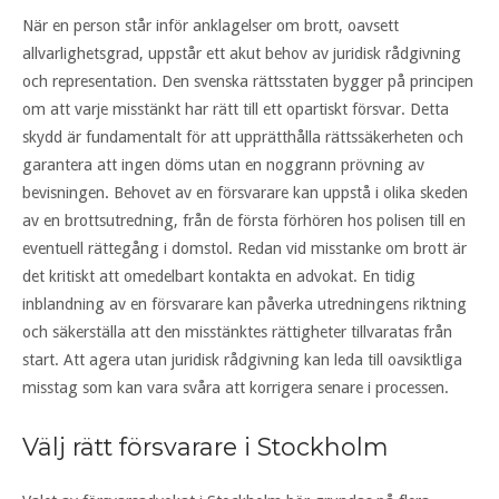
När en person står inför anklagelser om brott, oavsett
allvarlighetsgrad, uppstår ett akut behov av juridisk rådgivning
och representation. Den svenska rättsstaten bygger på principen
om att varje misstänkt har rätt till ett opartiskt försvar. Detta
skydd är fundamentalt för att upprätthålla rättssäkerheten och
garantera att ingen döms utan en noggrann prövning av
bevisningen. Behovet av en försvarare kan uppstå i olika skeden
av en brottsutredning, från de första förhören hos polisen till en
eventuell rättegång i domstol. Redan vid misstanke om brott är
det kritiskt att omedelbart kontakta en advokat. En tidig
inblandning av en försvarare kan påverka utredningens riktning
och säkerställa att den misstänktes rättigheter tillvaratas från
start. Att agera utan juridisk rådgivning kan leda till oavsiktliga
misstag som kan vara svåra att korrigera senare i processen.
Välj rätt försvarare i Stockholm