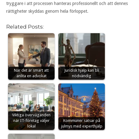
tryggare i att processen hanteras professionellt och att dennes
rättigheter skyddas genom hela förloppet.
Related Posts:
När det är smart att
Juridisk hjälp kan bli
anlita en advokat
nödvändig
Viktiga överväganden
när IT-företag väljer
Kommuner satsar på
lokal
julmys med experthjälp