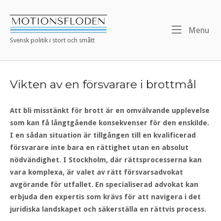
Skip
to
Home
content
Me
Menu
Svensk politik i stort och smått
Vikten av en försvarare i brottmål
Att bli misstänkt för brott är en omvälvande upplevelse
som kan få långtgående konsekvenser för den enskilde.
I en sådan situation är tillgången till en kvalificerad
försvarare inte bara en rättighet utan en absolut
nödvändighet. I Stockholm, där rättsprocesserna kan
vara komplexa, är valet av rätt försvarsadvokat
avgörande för utfallet. En specialiserad advokat kan
erbjuda den expertis som krävs för att navigera i det
juridiska landskapet och säkerställa en rättvis process.